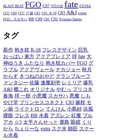
fate
FGO
C87
BLAST BEAT
9万の女
EXTRA
A&J
C83
extra
CCC
C80
CCC
27歳
C82
C91､R-18
BB
C89
C91
FGO、スカサハ
C81
Evening Starter
タグ
新作
抱き枕
R-18
フレスデザイン
巨乳
おっぱい
東方
アクアプレミア
拝
fate
大
神ゆうき
ふたなり
抱き枕カバー
FGO
グ
ラブル
アクアヴェール
ナカジョー
秋月
からす
きつねのおやど
グランブルーフ
ァンタジー
佐藤
逢魔刻壱
レミリア
爆乳
A&J
艦これ
オリジナル
やむっ
プリコネ
春海
拝 一樹
小悪魔
スカサハ
悪魔
しも
やけ堂
プリンセスコネクト
C83
嫁枕
モ
ン娘
ライクトロン
てんけん
小島紗
浜風
裸眼
フレス
BB
水着
アズレン
紅魔
ブル
アカ
☆5
太平さんせっと
鹿島
眼鏡
くり
から
ちぇりーな
extra
スク水
師匠
スクー
ル水着