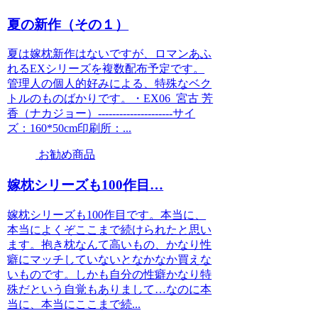
夏の新作（その１）
夏は嫁枕新作はないですが、ロマンあふ
れるEXシリーズを複数配布予定です。
管理人の個人的好みによる、特殊なベク
トルのものばかりです。・EX06_宮古 芳
香（ナカジョー）---------------------サイ
ズ：160*50cm印刷所：...
お勧め商品
嫁枕シリーズも100作目…
嫁枕シリーズも100作目です。本当に、
本当によくぞここまで続けられたと思い
ます。抱き枕なんて高いもの、かなり性
癖にマッチしていないとなかなか買えな
いものです。しかも自分の性癖かなり特
殊だという自覚もありまして…なのに本
当に、本当にここまで続...