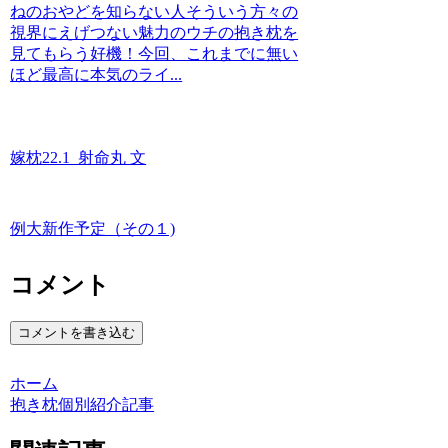
ねのおやどを知らない人そういう方々の
視界にえげつない魅力のウチの抱き枕を
見てもらう好機！今回、これまでに無い
ほど最高に本気のライ...
嫁枕22.1_射命丸 文
例大新作予定（その１)
コメント
コメントを書き込む
ホーム
抱き枕個別紹介記事