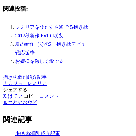
関連投稿:
レミリアをひたすら愛でる抱き枕
2012秋新作 Ex10_咲夜
夏の新作（その2，抱き枕デビュー
戦応援枠）
お嬢様を激しく愛でる
抱き枕個別紹介記事
ナカジョー
レミリア
シェアする
X
はてブ
コピー
コメント
きつねのおやど
関連記事
抱き枕個別紹介記事