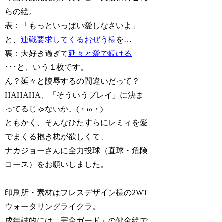
らの絵。
表：「もっといっぱい愛しなさいよ」
と、
連戦要求してくるおぜう様
を…
裏：大好き過ぎて
延々と愛で続ける
･･･と、いう１枚です。
ん？延々と陵辱するの間違いだって？
HAHAHA、「そういうプレイ」に決ま
ってるじゃないか。(・ω・)
ともかく、そんなひたすらにレミィを愛
でまくる抱き枕が欲しくて、
ナカジョーさんに全力投球（直球・危険
コース）をお願いしました。
印刷所・素材はフレスデザイン様の2WT
ウォータリングライクラ。
成年誌的には「完全ガード」の健全絵で