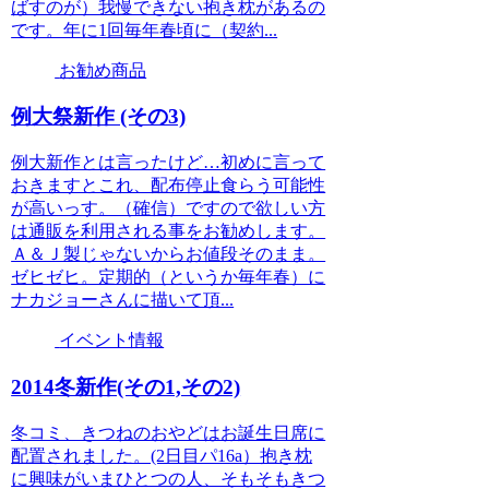
ばすのが）我慢できない抱き枕があるの
です。年に1回毎年春頃に（契約...
お勧め商品
例大祭新作 (その3)
例大新作とは言ったけど…初めに言って
おきますとこれ、配布停止食らう可能性
が高いっす。（確信）ですので欲しい方
は通販を利用される事をお勧めします。
Ａ＆Ｊ製じゃないからお値段そのまま。
ゼヒゼヒ。定期的（というか毎年春）に
ナカジョーさんに描いて頂...
イベント情報
2014冬新作(その1,その2)
冬コミ、きつねのおやどはお誕生日席に
配置されました。(2日目パ16a）抱き枕
に興味がいまひとつの人、そもそもきつ