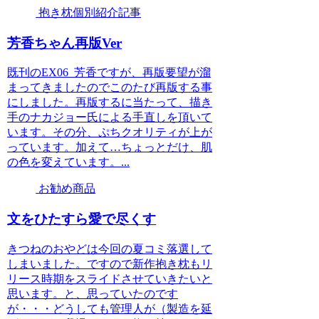
抱き枕個別紹介記事
芳香ちゃん再版Ver
既刊のEX06_芳香ですが、再版要望が溜
まってきましたのでこのたび再版する事
にしました。再版するに当たって、描き
手のナカジョー氏による手直しを頂いて
います。その分、ぷちクオリティが上が
っています。加えて…ちょっとだけ、肌
の色を変えています。...
お勧め商品
文をひたすら愛で尽くす
きつねのおやどは今回の夏コミ落選して
しまいました。ですので新作抱き枕もリ
リース時期をスライドさせていきたいと
思います。と、思っていたのです
が・・・どうしても管理人が（製造を延