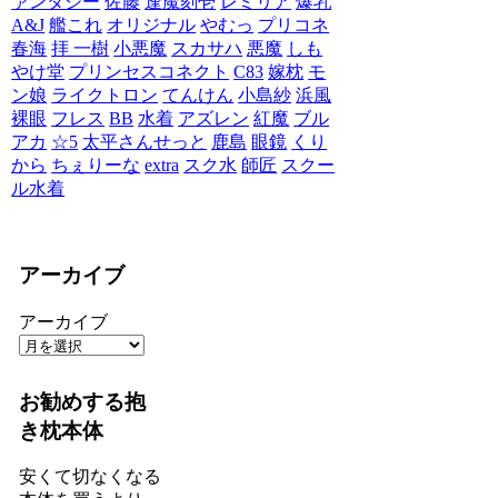
ァンタジー
佐藤
逢魔刻壱
レミリア
爆乳
A&J
艦これ
オリジナル
やむっ
プリコネ
春海
拝 一樹
小悪魔
スカサハ
悪魔
しも
やけ堂
プリンセスコネクト
C83
嫁枕
モ
ン娘
ライクトロン
てんけん
小島紗
浜風
裸眼
フレス
BB
水着
アズレン
紅魔
ブル
アカ
☆5
太平さんせっと
鹿島
眼鏡
くり
から
ちぇりーな
extra
スク水
師匠
スクー
ル水着
アーカイブ
アーカイブ
お勧めする抱
き枕本体
安くて切なくなる