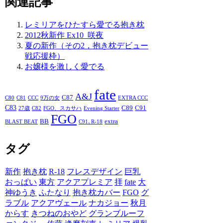
関連記事
レミリアをひたすら愛でる抱き枕
2012秋新作 Ex10_咲夜
夏の新作（その2，抱き枕デビュー
戦応援枠）
お嬢様を激しく愛でる
fate
A&J
C87
C80
C81
CCC
9万の女
EXTRA CCC
C83
C89
C91
27歳
C82
FGO、スカサハ
Evening Starter
FGO
BB
extra
BLAST BEAT
C91､R-18
タグ
新作
抱き枕
R-18
フレスデザイン
巨乳
おっぱい
東方
アクアプレミア
拝
fate
大
神ゆうき
ふたなり
抱き枕カバー
FGO
グ
ラブル
アクアヴェール
ナカジョー
秋月
からす
きつねのおやど
グランブルーフ