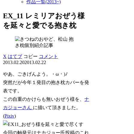
作品一覧(2013~)
EX_11 レミリアおぜう様
を延々と愛でる抱き枕
抱
き枕個別紹介記事
X
はてブ
コピー
コメント
2013.02.20
2013.02.22
やあ、ごきげんよう。・ω・)ﾉ
突然だが今年１発目の抱き枕カバーを発
表です。
この自重のかけらも無いおぜう様を、
ナ
カジョーさん
に描いて頂きました。
(
Pixiv
)
今回の触発元はナカジョー氏投稿のこれ