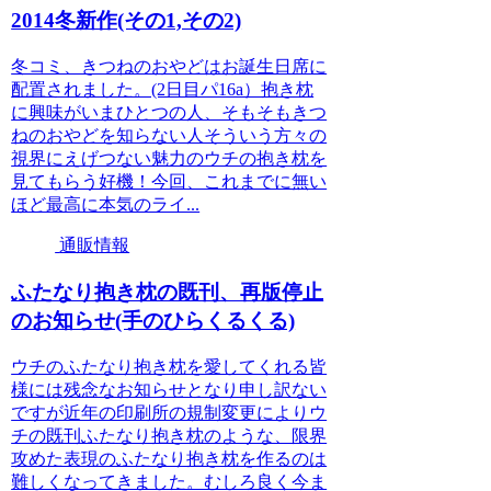
2014冬新作(その1,その2)
冬コミ、きつねのおやどはお誕生日席に
配置されました。(2日目パ16a）抱き枕
に興味がいまひとつの人、そもそもきつ
ねのおやどを知らない人そういう方々の
視界にえげつない魅力のウチの抱き枕を
見てもらう好機！今回、これまでに無い
ほど最高に本気のライ...
通販情報
ふたなり抱き枕の既刊、再版停止
のお知らせ(手のひらくるくる)
ウチのふたなり抱き枕を愛してくれる皆
様には残念なお知らせとなり申し訳ない
ですが近年の印刷所の規制変更によりウ
チの既刊ふたなり抱き枕のような、限界
攻めた表現のふたなり抱き枕を作るのは
難しくなってきました。むしろ良く今ま