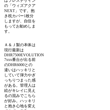
はフレスデザイン
の「ウィズアクア
NEXT」です。抱
き枕カバー1枚分
しますが、自信を
もってお勧めしま
す。
Ａ＆Ｊ製の本体は
現行最新は
DHR7500EVOLUTION
7xxx番台が出る前
のDHR6000との
違いはハッキリと
していて弾力やぎ
っちりつまった感
がある。管理人は
絵がキレイに見え
るの混みでこちら
が好み。ハッキリ
と抱き心地を変え