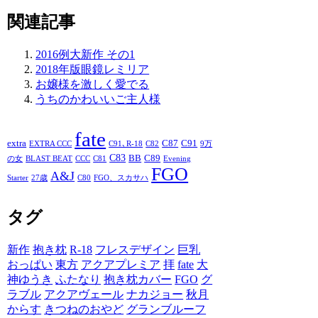
関連記事
2016例大新作 その1
2018年版眼鏡レミリア
お嬢様を激しく愛でる
うちのかわいいご主人様
fate
extra
C87
C91
EXTRA CCC
C91､R-18
C82
9万
C83
BB
C89
の女
BLAST BEAT
CCC
C81
Evening
FGO
A&J
Starter
27歳
C80
FGO、スカサハ
タグ
新作
抱き枕
R-18
フレスデザイン
巨乳
おっぱい
東方
アクアプレミア
拝
fate
大
神ゆうき
ふたなり
抱き枕カバー
FGO
グ
ラブル
アクアヴェール
ナカジョー
秋月
からす
きつねのおやど
グランブルーフ