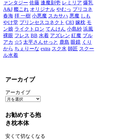
ァンタジー
佐藤
逢魔刻壱
レミリア
爆乳
A&J
艦これ
オリジナル
やむっ
プリコネ
春海
拝 一樹
小悪魔
スカサハ
悪魔
しも
やけ堂
プリンセスコネクト
C83
嫁枕
モ
ン娘
ライクトロン
てんけん
小島紗
浜風
裸眼
フレス
BB
水着
アズレン
紅魔
ブル
アカ
☆5
太平さんせっと
鹿島
眼鏡
くり
から
ちぇりーな
extra
スク水
師匠
スクー
ル水着
アーカイブ
アーカイブ
お勧めする抱
き枕本体
安くて切なくなる