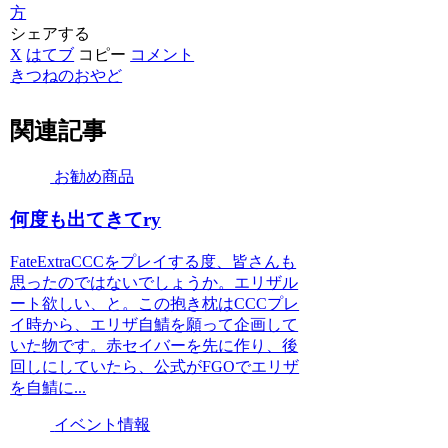
方
シェアする
X
はてブ
コピー
コメント
きつねのおやど
関連記事
お勧め商品
何度も出てきてry
FateExtraCCCをプレイする度、皆さんも
思ったのではないでしょうか。エリザル
ート欲しい、と。この抱き枕はCCCプレ
イ時から、エリザ自鯖を願って企画して
いた物です。赤セイバーを先に作り、後
回しにしていたら、公式がFGOでエリザ
を自鯖に...
イベント情報