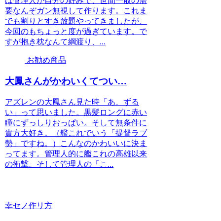
は管理人が自分の好みで、世間一般の需
要なんぞガン無視して作ります。これま
でも割りとすき放題やってきましたが、
今回のもちょっと度が過ぎています。で
すが抱き枕なんて綱渡り、...
お勧め商品
大鳳さんがかわいくてつい…
アズレンの大鳳さん見た時「あ、ずる
い」って思いました。黒髪ロングに赤い
瞳にずっしりおっぱい。そして無条件に
貴方大好き。（艦これでいう「提督ラブ
勢」ですね。）こんなのかわいいに決ま
ってます。管理人的に艦これの高雄以来
の衝撃。そして管理人の「こ...
幸セノ作リ方