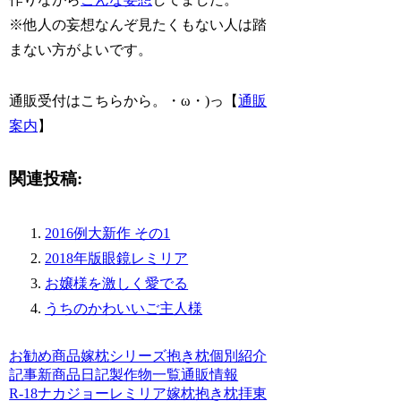
※他人の妄想なんぞ見たくもない人は踏
まない方がよいです。
通販受付はこちらから。・ω・)っ【
通販
案内
】
関連投稿:
2016例大新作 その1
2018年版眼鏡レミリア
お嬢様を激しく愛でる
うちのかわいいご主人様
お勧め商品
嫁枕シリーズ
抱き枕個別紹介
記事
新商品
日記
製作物一覧
通販情報
R-18
ナカジョー
レミリア
嫁枕
抱き枕
拝
東