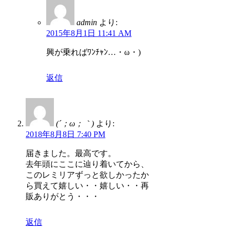
admin
より:
2015年8月1日 11:41 AM
興が乗ればﾜﾝﾁｬﾝ…・ω・)
返信
(´；ω；｀)
より:
2018年8月8日 7:40 PM
届きました。最高です。
去年頭にここに辿り着いてから、
このレミリアずっと欲しかったか
ら買えて嬉しい・・嬉しい・・再
販ありがとう・・・
返信