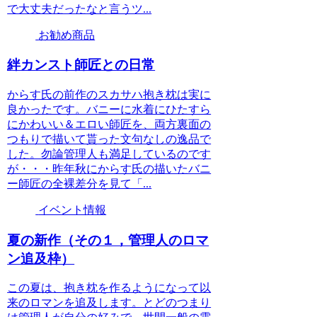
で大丈夫だったなと言うツ...
お勧め商品
絆カンスト師匠との日常
からす氏の前作のスカサハ抱き枕は実に
良かったです。バニーに水着にひたすら
にかわいい＆エロい師匠を、両方裏面の
つもりで描いて貰った文句なしの逸品で
した。勿論管理人も満足しているのです
が・・・昨年秋にからす氏の描いたバニ
ー師匠の全裸差分を見て「...
イベント情報
夏の新作（その１，管理人のロマ
ン追及枠）
この夏は、抱き枕を作るようになって以
来のロマンを追及します。とどのつまり