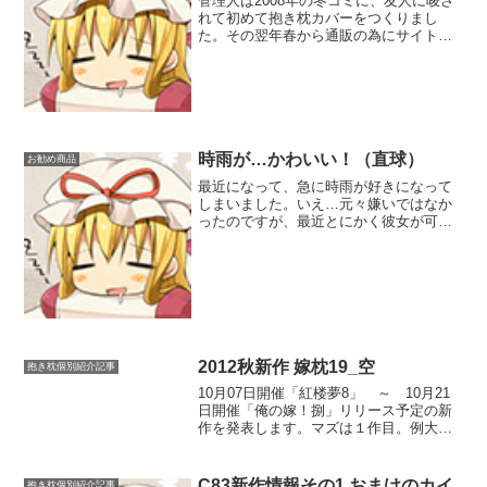
管理人は2008年の冬コミに、友人に唆さ
れて初めて抱き枕カバーをつくりまし
た。その翌年春から通販の為にサイトを
立ち上げたのがきつねのおやどの始まり
です。2009年から今年でなんと10年目で
す。これまできつねのおやどを支え続け
てくれたユーザー...
時雨が…かわいい！（直球）
お勧め商品
最近になって、急に時雨が好きになって
しまいました。いえ…元々嫌いではなか
ったのですが、最近とにかく彼女が可愛
くて仕方ないです。ところで最近おっぱ
い大きな時雨よく見るようになったと思
いません？去年似た理由で大きな夕立作
りました。大きなおっぱい...
2012秋新作 嫁枕19_空
抱き枕個別紹介記事
10月07日開催「紅楼夢8」 ～ 10月21
日開催「俺の嫁！捌」リリース予定の新
作を発表します。マズは１作目。例大祭
以来の嫁枕シリーズです。藍しゃまを描
いてくれた、大神氏によるおくうちゃん
です。ナンバリングだけ見ると、嫁枕18_
C83新作情報その1 おまけのカイ
抱き枕個別紹介記事