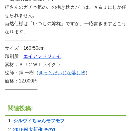
拝さんのガチ本気のこの抱き枕カバーは、Ａ＆Ｊにしか任
せられません。
当然仕様は「いつもの嫁枕」ですが、一応書きますとこう
なります。
———————
サイズ：160*50cm
印刷所：
エイアンドジェイ
素材：ＡＪ２ＷＴライクラ
絵師：拝 一樹（
きっとだいじな落し物
）
価格：12,000円
———————
関連投稿:
シルヴィちゃんモフモフ
2016例大新作 その1