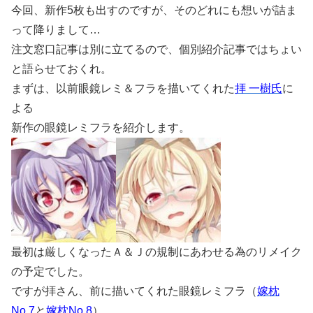
今回、新作5枚も出すのですが、そのどれにも想いが詰ま
って降りまして…
注文窓口記事は別に立てるので、個別紹介記事ではちょい
と語らせておくれ。
まずは、以前眼鏡レミ＆フラを描いてくれた
拝 一樹氏
に
よる
新作の眼鏡レミフラを紹介します。
最初は厳しくなったＡ＆Ｊの規制にあわせる為のリメイク
の予定でした。
ですが拝さん、前に描いてくれた眼鏡レミフラ（
嫁枕
No.7
と
嫁枕No.8
）、