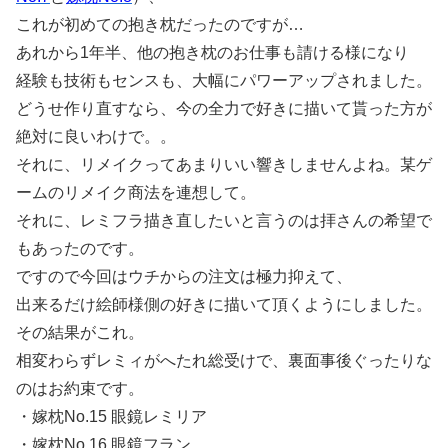
これが初めての抱き枕だったのですが…
あれから1年半、他の抱き枕のお仕事も請ける様になり
経験も技術もセンスも、大幅にパワーアップされました。
どうせ作り直すなら、今の全力で好きに描いて貰った方が
絶対に良いわけで。。
それに、リメイクってあまりいい響きしませんよね。某ゲ
ームのリメイク商法を連想して。
それに、レミフラ描き直したいと言うのは拝さんの希望で
もあったのです。
ですので今回はウチからの注文は極力抑えて、
出来るだけ絵師様側の好きに描いて頂くようにしました。
その結果がこれ。
相変わらずレミィがへたれ総受けで、裏面事後ぐったりな
のはお約束です。
・嫁枕No.15 眼鏡レミリア
・嫁枕No.16 眼鏡フラン