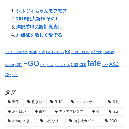
シルヴィちゃんモフモフ
2016例大新作 その1
胸部装甲の設計見直し
お嬢様を激しく愛でる
extra
BB
FGO、スカサハ
27歳
EXTRA CCC
BLAST BEAT
9万の女
Evening
fate
FGO
A&J
C83
C91
C89
Starter
C81
CCC
C91､R-18
C82
C87
C80
タグ
新作
抱き枕
R-18
フレスデザイン
巨乳
おっぱい
東方
アクアプレミア
拝
fate
大神ゆうき
ふたなり
抱き枕カバー
FGO