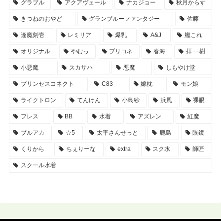
グラブル
アクアヴェール
ナカジョー
秋月からす
きつねのおやど
グランブルーファンタジー
佐藤
逢魔刻壱
レミリア
爆乳
A&J
艦これ
オリジナル
やむっ
プリコネ
春海
拝 一樹
小悪魔
スカサハ
悪魔
しもやけ堂
プリンセスコネクト
C83
嫁枕
モン娘
ライクトロン
てんけん
小島紗
浜風
裸眼
フレス
BB
水着
アズレン
紅魔
ブルアカ
☆5
太平さんせっと
鹿島
眼鏡
くりから
ちぇりーな
extra
スク水
師匠
スクール水着