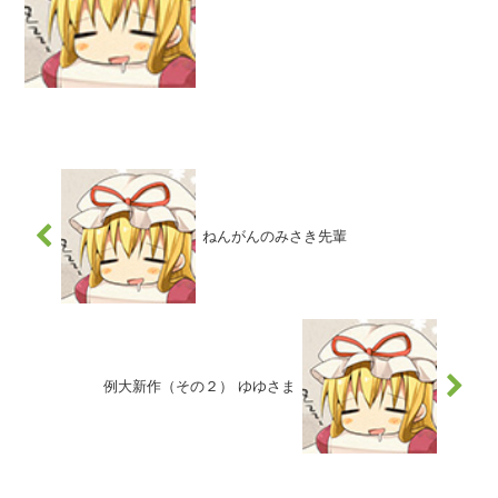
玉藻（Fate）とか大好き。そんなわけで
最近FGOで玉藻人気が再燃してるのが嬉
しいです。きつねのおやどでは3年ぶり3
作目、久々の新作玉...
ねんがんのみさき先輩
例大新作（その２） ゆゆさま