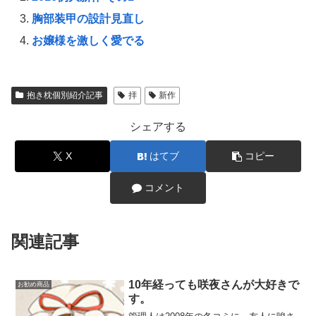
胸部装甲の設計見直し
お嬢様を激しく愛でる
抱き枕個別紹介記事
拝
新作
シェアする
X
はてブ
コピー
コメント
関連記事
10年経っても咲夜さんが大好きで
お勧め商品
す。