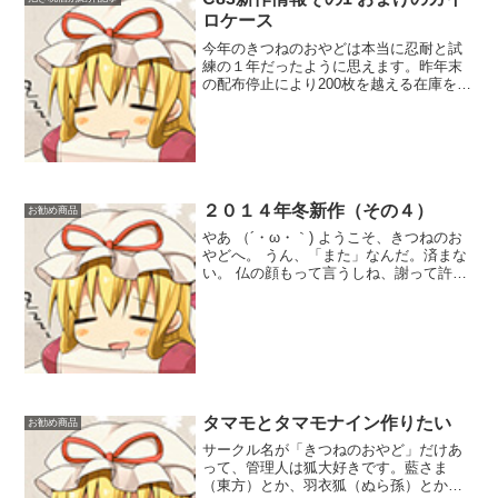
藍しゃま、1...
ロケース
今年のきつねのおやどは本当に忍耐と試
練の１年だったように思えます。昨年末
の配布停止により200枚を越える在庫を抱
え、そして先の夏コミにおいても過去に
遡ってまでの配布停止。１度こけるだけ
でも大打撃の抱き枕、その大コケを２度
もカマしながら今なお...
２０１４年冬新作（その４）
お勧め商品
やあ （´・ω・｀) ようこそ、きつねのお
やどへ。 うん、「また」なんだ。済まな
い。 仏の顔もって言うしね、謝って許し
てもらおうとも思っていない。（中略）
じゃあ、注文を聞こうか。 やむっさんに
レースクィーン小悪魔を描いて頂きまし
た。東方レー...
タマモとタマモナイン作りたい
お勧め商品
サークル名が「きつねのおやど」だけあ
って、管理人は狐大好きです。藍さま
（東方）とか、羽衣狐（ぬら孫）とか、