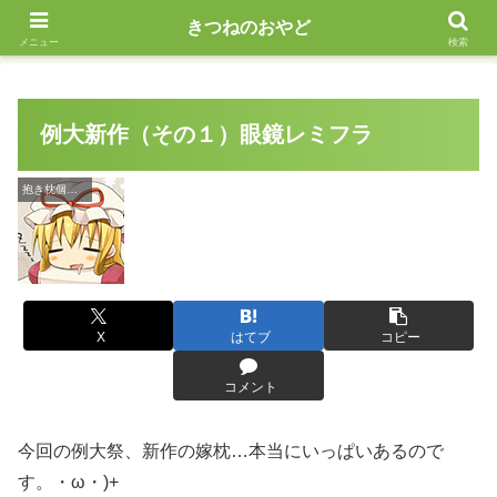
えっちな抱き枕作ってます
きつねのおやど
メニュー
検索
例大新作（その１）眼鏡レミフラ
抱き枕個別紹介記事
X
はてブ
コピー
コメント
今回の例大祭、新作の嫁枕…本当にいっぱいあるので
す。・ω・)+