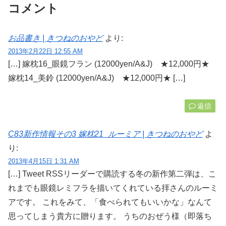
コメント
お品書き | きつねのおやど
より:
2013年2月22日 12:55 AM
[…] 嫁枕16_眼鏡フラン (12000yen/A&J) ★12,000円★
嫁枕14_美鈴 (12000yen/A&J) ★12,000円★ […]
返信
C83新作情報その3 嫁枕21_ルーミア | きつねのおやど
よ
り:
2013年4月15日 1:31 AM
[…] Tweet RSSリーダーで購読する冬の新作第二弾は、こ
れまでも眼鏡レミフラを描いてくれている拝さんのルーミ
アです。 これをみて、「食べられてもいいかな」なんて
思ってしまう貴方に贈ります。 うちのおぜう様（即落ち