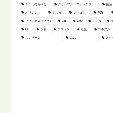
きつねのおやど
グランブルーファンタジー
佐藤
オリジナル
やむっ
プリコネ
春海
プリンセスコネクト
C83
嫁枕
モン娘
BB
水着
アズレン
紅魔
ブルアカ
ちぇりーな
extra
スク