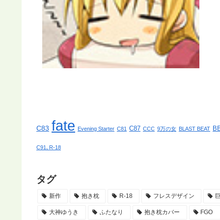
fate
C83
C87
B
Evening Starter
C81
CCC
9万の女
BLAST BEAT
C91､R-18
タグ
新作
抱き枕
R-18
フレスデザイン
大神ゆうき
ふたなり
抱き枕カバー
FGO