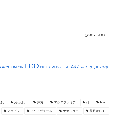
2017.04.08
FGO
A&J
B
extra
C89
C91
C82
C80
EXTRA CCC
FGO、スカサハ
27歳
巨乳
おっぱい
東方
アクアプレミア
拝
fate
グラブル
アクアヴェール
ナカジョー
秋月からす