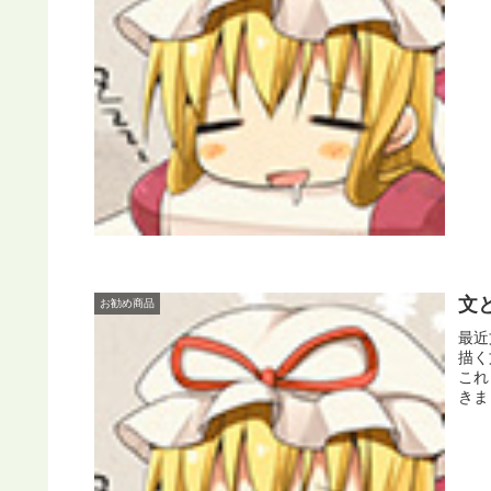
文
お勧め商品
最近
描く
これ
きま