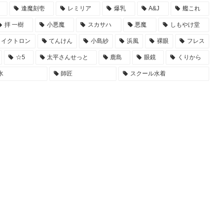
逢魔刻壱
レミリア
爆乳
A&J
艦これ
拝 一樹
小悪魔
スカサハ
悪魔
しもやけ堂
ライクトロン
てんけん
小島紗
浜風
裸眼
フレス
☆5
太平さんせっと
鹿島
眼鏡
くりから
水
師匠
スクール水着