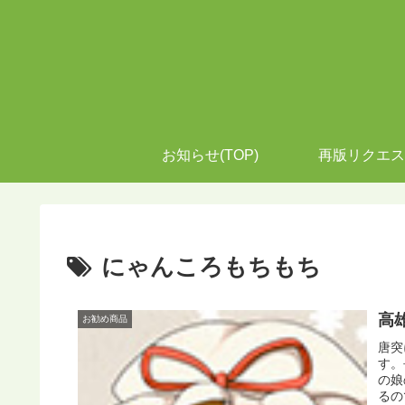
お知らせ(TOP)
再版リクエス
にゃんころもちもち
高
お勧め商品
唐突
す。
の娘
るの