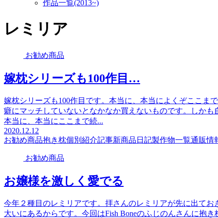
作品一覧(2013~)
レミリア
お勧め商品
嫁枕シリーズも100作目…
嫁枕シリーズも100作目です。本当に、本当によくぞここま
癖にマッチしていないとなかなか買えないものです。しかも
本当に、本当にここまで続...
2020.12.12
お勧め商品
抱き枕個別紹介記事
新商品
日記
製作物一覧
通販情
お勧め商品
お嬢様を激しく愛でる
今年２種目のレミリアです。拝さんのレミリアが先に出てお
大いにあるからです。今回はFish Boneのふじのんさんに