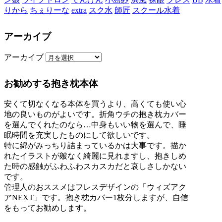
りから
ちぇりーな
extra
スク水
師匠
スクール水着
アーカイブ
アーカイブ
お勧めする抱き枕本体
安くて切なくなる本体を買うより、高くても使い心
地の良いものがよいです。折角ウチの抱き枕カバー
を選んでくれたのなら…中身もいい物を選んで、睡
眠時間を充実したものにして欲しいです。
特に綿がみっちり詰まっているかは大事です。描か
れたイラストが皴なく綺麗に見れますし、抱きしめ
た時の感触がふわふわスカスカだと哀しさしかない
です。
管理人のおススメはフレスデザインの「ウィズアク
アNEXT」です。抱き枕カバー1枚分しますが、自信
をもってお勧めします。