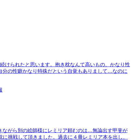
で続けられたと思います。抱き枕なんて高いもの、かなり性
自分の性癖かなり特殊だという自覚もありまして…なのに
報
きながら別の絵師様にレミリア頼むのは…無論出す甲斐が
抱き枕に挑戦して頂きました。過去に４冊レミリア本を出し、