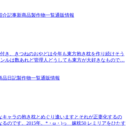
紹介記事
新商品
製作物一覧
通販情報
事片付き、きつねのおやどは今年も東方抱き枕を作り続けそう
的なジャンルは数あれど管理人どうしても東方が大好きなもので…
商品
日記
製作物一覧
通販情報
なキャラの抱き枕とめぐり逢いますとそれが正妻化するの
です。2015年。*・ω・)っ 嫁枕50 レミリアをひたす