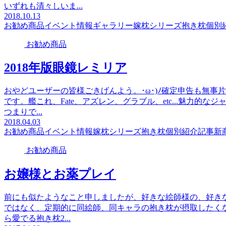
いずれも清々しいま...
2018.10.13
お勧め商品
イベント情報
ギャラリー
嫁枕シリーズ
抱き枕個別
お勧め商品
2018年版眼鏡レミリア
おやどユーザーの皆様ごきげんよう。･ω･)ﾉ確定申告も無
です。艦これ、Fate、アズレン、グラブル、etc...魅力
つまりで...
2018.04.03
お勧め商品
イベント情報
嫁枕シリーズ
抱き枕個別紹介記事
新
お勧め商品
お嬢様とお薬プレイ
前にも似たようなこと申しましたが、好きな絵師様の、好き
ではなく、定期的に同絵師、同キャラの抱き枕が摂取したくなるの
ら愛でる抱き枕2...