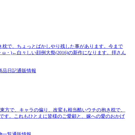
き枕で、ちょっとばかしやり残した事があります。今まで
・)←白々しい顔例大祭(2016)の新作になります。拝さん
商品
日記
通販情報
割東方で、キャラの偏り、改変も相当酷いウチの抱き枕で、
のです。これもひとえに皆様のご愛顧と、嫁への愛のおかげ
物一覧
通販情報