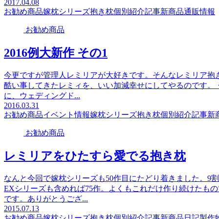
2017.04.08
お勧め商品
嫁枕シリーズ
抱き枕個別紹介記事
新商品
通販情報
お勧め商品
2016例大新作 その1
今更ですが管理人レミリアが大好きです。そんなレミリア抱
酷い事してきたレミィを、いい加減幸せにしてやるのです。・ω
に、ウェディングド...
2016.03.31
お勧め商品
イベント情報
嫁枕シリーズ
抱き枕個別紹介記事
新
お勧め商品
レミリアをひたすら愛でる抱き枕
なんと今回で嫁枕シリーズも50作目にたどり着きました。9
EXシリーズも含めれば75作。よくもこれだけ作り続けたも
です。ありがとうござ...
2015.07.13
お勧め商品
嫁枕シリーズ
抱き枕個別紹介記事
新商品
日記
製作