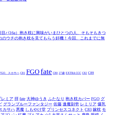
日目パ16a）抱き枕に興味がいまひとつの人、そもそもきつ
力のウチの抱き枕を見てもらう好機！今回、これまでに無
fate
FGO
C89
FGO、スカサハ
C81
C80
27歳
EXTRA CCC
C82
プレミア
拝
fate
大神ゆうき
ふたなり
抱き枕カバー
FGO
グ
ど
グランブルーファンタジー
佐藤
逢魔刻壱
レミリア
爆乳
スカサハ
悪魔
しもやけ堂
プリンセスコネクト
C83
嫁枕
モ
アズレン
紅魔
ブルアカ
☆5
太平さんせっと
鹿島
眼鏡
く