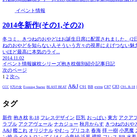
イベント情報
2014冬新作(その1,その2)
冬コミ、きつねのおやどはお誕生日席に配置されました。(2
ねのおやどを知らない人そういう方々の視界にえげつない魅
いほど最高に本気のライ...
2014.11.02
イベント情報
嫁枕シリーズ
抱き枕個別紹介記事
日記
次のページ
1
2
次へ
A&J
C83
C91
BB
extra
C87
CCC
9万の女
Evening Starter
BLAST BEAT
C91､R-18
タグ
新作
抱き枕
R-18
フレスデザイン
巨乳
おっぱい
東方
アクア
ラブル
アクアヴェール
ナカジョー
秋月からす
きつねのおや
A&J
艦これ
オリジナル
やむっ
プリコネ
春海
拝 一樹
小悪魔
ン娘
ライクトロン
てんけん
小島紗
浜風
裸眼
フレス
BB
水着