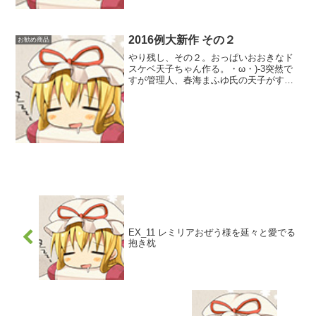
ですが…その、アルトリアの...
2016例大新作 その２
お勧め商品
やり残し、その２。おっぱいおおきなド
スケベ天子ちゃん作る。・ω・)-3突然で
すが管理人、春海まふゆ氏の天子がすこ
ぶるお気に入りでして…・ω・)っ企画自
体はかーなり昔からあったのです。私も
作りたかったし、春海氏本人も描きたか
った。ですがなかな...
EX_11 レミリアおぜう様を延々と愛でる
抱き枕