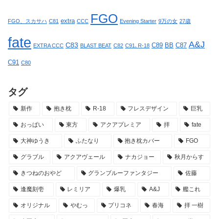
FGO
extra
FGO、スカサハ
C81
CCC
Evening Starter
9万の女
27歳
fate
A&J
C83
C89
BB
C87
EXTRA CCC
BLAST BEAT
C82
C91､R-18
C91
C80
タグ
新作
抱き枕
R-18
フレスデザイン
巨乳
おっぱい
東方
アクアプレミア
拝
fate
大神ゆうき
ふたなり
抱き枕カバー
FGO
グラブル
アクアヴェール
ナカジョー
秋月からす
きつねのおやど
グランブルーファンタジー
佐藤
逢魔刻壱
レミリア
爆乳
A&J
艦これ
オリジナル
やむっ
プリコネ
春海
拝 一樹