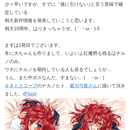
少々早いですが、すでに「後に引けない｣と言う意味で確
定している
例大新作情報を発表していこうと思います。
例大10周年。はりきっちゃうぜ。(｀・ω・)-3
まずは1発目でございます。
冬に大ちゃんも作りまして、いよいよ紅魔勢も残るはチル
ノのみ。
ウチにチルノを期待している人も居るでしょうが…
うん、また中ボスなんだ、すまない。( ・ω・)
キネトスコープ
のナカノヒト、
紫川弓夜さん
に描いて頂き
ました。(
Pixiv
)