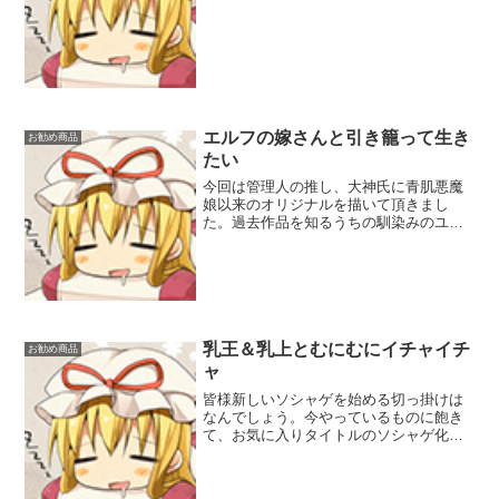
むしろやっと、と言えるでしょう。妖々5
ボス、妖夢です。以前EX5,10の咲夜さん
を描いて頂いた樺しろみ氏に蛮勇を奮っ
て頂き...
エルフの嫁さんと引き籠って生き
お勧め商品
たい
今回は管理人の推し、大神氏に青肌悪魔
娘以来のオリジナルを描いて頂きまし
た。過去作品を知るうちの馴染みのユー
ザー諸兄はご存知と思いますがこの方
「こういうの好きよね？」と私のツボを
突くのが上手いです。特に既刊の青肌悪
魔など…と、危ない危ない。つ...
乳王＆乳上とむにむにイチャイチ
お勧め商品
ャ
皆様新しいソシャゲを始める切っ掛けは
なんでしょう。今やっているものに飽き
て、お気に入りタイトルのソシャゲ化、
お気に入りの絵師の絵に魅入られて…
色々あると思います。管理人は今までソ
シャゲはグラブルしかやってなかったの