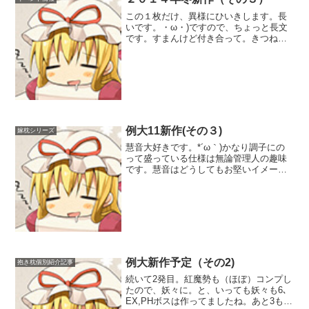
この１枚だけ、異様にひいきします。長
いです。・ω・)ですので、ちょっと長文
です。すまんけど付き合って。きつねの
おやどはたまに割りとしょっちゅう、抱
き枕を作った事の無い絵師様をこの世界
に引きずり込みます。この人の絵で抱き
枕が欲しい、と思ったら...
例大11新作(その３)
嫁枕シリーズ
慧音大好きです。*´ω｀)かなり調子にの
って盛っている仕様は無論管理人の趣味
です。慧音はどうしてもお堅いイメージ
ありますが…月イチ満月時のみなんて言
わずに毎晩だってデレデレして欲しいも
のです。素の慧音ともたくさんイチャイ
チャしたい。そして出...
例大新作予定（その2)
抱き枕個別紹介記事
続いて2発目。紅魔勢も（ほぼ）コンプし
たので、妖々に。と、いっても妖々も6､
EX,PHボスは作ってましたね。あと3も…