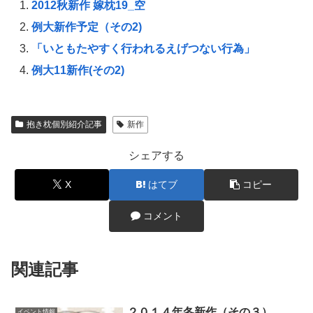
2012秋新作 嫁枕19_空
例大新作予定（その2)
「いともたやすく行われるえげつない行為」
例大11新作(その2)
抱き枕個別紹介記事
新作
シェアする
X
はてブ
コピー
コメント
関連記事
２０１４年冬新作（その３）
イベント情報