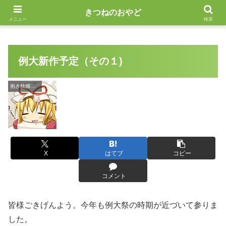
えっちな抱き枕作ってます
きつねのおやど
メニュー
検索
例大新作予定（その１)
抱き枕個別紹介記事
X
はてブ
コピー
コメント
皆様ごきげんよう。今年も例大祭の時期が近づいて参りま
した。