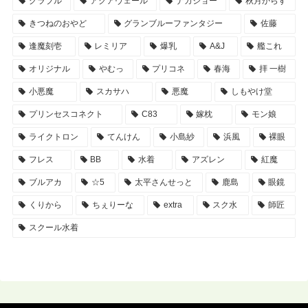
グラブル
アクアヴェール
ナカジョー
秋月からす
きつねのおやど
グランブルーファンタジー
佐藤
逢魔刻壱
レミリア
爆乳
A&J
艦これ
オリジナル
やむっ
プリコネ
春海
拝 一樹
小悪魔
スカサハ
悪魔
しもやけ堂
プリンセスコネクト
C83
嫁枕
モン娘
ライクトロン
てんけん
小島紗
浜風
裸眼
フレス
BB
水着
アズレン
紅魔
ブルアカ
☆5
太平さんせっと
鹿島
眼鏡
くりから
ちぇりーな
extra
スク水
師匠
スクール水着