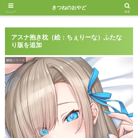
えっちな抱き枕作ってます
きつねのおやど
メニュー
検索
アスナ抱き枕（絵：ちぇりーな）ふたな
り版を追加
嫁枕シリーズ