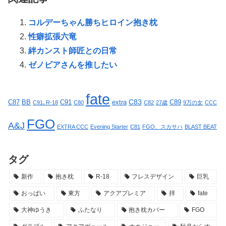
コルデーちゃん勝ちヒロイン抱き枕
性癖拡張六竜
絆カンスト師匠との日常
ゼノビアさんを推したい
fate
C83
C87
BB
C91
extra
C89
C91､R-18
C80
C82
27歳
9万の女
CCC
FGO
A&J
EXTRA CCC
Evening Starter
C81
FGO、スカサハ
BLAST BEAT
タグ
新作
抱き枕
R-18
フレスデザイン
巨乳
おっぱい
東方
アクアプレミア
拝
fate
大神ゆうき
ふたなり
抱き枕カバー
FGO