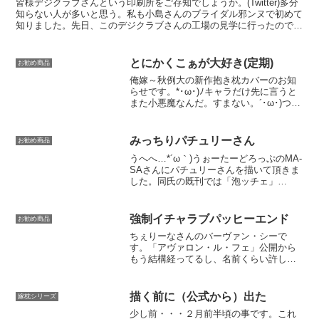
皆様デジクラブさんという印刷所をご存知でしょうか。(Twitter)多分
知らない人が多いと思う。私も小島さんのブライダル邪ンヌで初めて
知りました。先日、このデジクラブさんの工場の見学に行ったのです
が、生地だけでなく製造現場もなかなかに見ごた...
とにかくこぁが大好き(定期)
お勧め商品
俺嫁～秋例大の新作抱き枕カバーのお知
らせです。*･ω･)ﾉキャラだけ先に言うと
また小悪魔なんだ。すまない。´･ω･)つい
この間の例大祭で、うぉーたーどろっぷ
のMA-SAさんに、小悪魔抱き枕 を描いて
頂いて…それはそれは幸せでした。やは
みっちりパチュリーさん
お勧め商品
り自分...
うへへ…*´ω｀)うぉーたーどろっぷのMA-
SAさんにパチュリーさんを描いて頂きま
した。同氏の既刊では「泡ッチェ」
「Sweet Nothings」「サタニックカーニ
バル３」といった、実用性に優れた良書
が揃うパチュリーさんです。初回の抱き
強制イチャラブパッヒーエンド
お勧め商品
枕チ...
ちぇりーなさんのバーヴァン・シーで
す。「アヴァロン・ル・フェ」公開から
もう結構経ってるし、名前くらい許して
欲しい。彼女の抱き枕を作った複雑な理
由は無いですが、深い理由ならありま
す。ちぇりーなさんに抱き枕を頼める機
描く前に（公式から）出た
嫁枕シリーズ
会があって、その時管理人が一...
少し前・・・２月前半頃の事です。これ