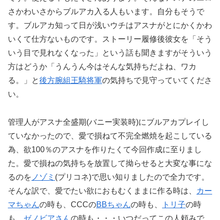
さかわいさからブルアカ入る人もいます。自分もそうで
す。ブルアカ知って日が浅いウチはアスナがとにかくかわ
いくて仕方ないものです。ストーリー履修後彼女を「そう
いう目で見れなくなった」という話も聞きますがそういう
方はどうか「うんうん今はそんな気持ちだよね、ワカ
る。」と
後方腕組王騎将軍
の気持ちで見守っていてくださ
い。
管理人がアスナ全盛期(バニー実装時)にブルアカプレイし
ていなかったので、愛で損ねて不完全燃焼を起こしている
為、欲100％のアスナを作りたくて今回作成に至りまし
た。愛で損ねの気持ちを放置して拗らせると大変な事にな
るのを
ノゾミ
(プリコネ)で思い知りましたので全力です。
そんな訳で、愛でたい欲におもむくままに作る時は、
カー
マちゃん
の時も、CCCの
BBちゃん
の時も、
トリ子
の時
も、
ゼノビアさん
の時も・・・いつだってこの人頼みで