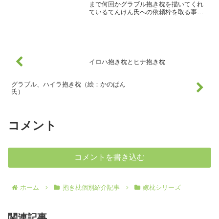
まで何回かグラブル抱き枕を描いてくれ
ているてんけん氏への依頼枠を取る事が
出来まして、古戦場ボスのヘカテーさん
を、その実装を願いつつ抱き枕カバーを
依頼したのでした。まさかこの直後に実
装されるとは思わなかった...
イロハ抱き枕とヒナ抱き枕
グラブル、ハイラ抱き枕（絵：かのぱん
氏）
コメント
コメントを書き込む
ホーム
抱き枕個別紹介記事
嫁枕シリーズ
関連記事