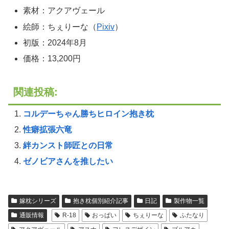
素材：アクアヴェール
絵師：ちぇりーな（
Pixiv
）
初版：2024年8月
価格：13,200円
関連投稿:
コルデーちゃん勝ちヒロイン抱き枕
性癖拡張六竜
絆カンスト師匠との日常
ゼノビアさんを推したい
嫁枕シリーズ
抱き枕個別紹介記事
日記
製作物一覧
通販情報
R-18
おっぱい
ちぇりーな
ふたなり