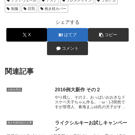
アクアヴェール
アスナ
フレスデザイン
ブルアカ
制服
巨乳
抱き枕カバー
シェアする
X
はてブ
コピー
コメント
関連記事
2016例大新作 その２
お勧め商品
やり残し、その２。おっぱいおおきなド
スケベ天子ちゃん作る。・ω・)-3突然で
すが管理人、春海まふゆ氏の天子がすこ
ぶるお気に入りでして…・ω・)っ企画自
体はかーなり昔からあったのです。私も
作りたかったし、春海氏本人も描きたか
ライクシルキーお試しキャンペー
抱き枕個別紹介記事
った。ですがなかな...
ン